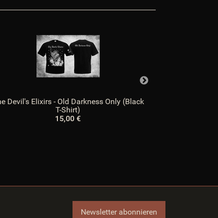
$xajax_javascript
$Xselling
$zuletztInWarenkorbGelegterArtikel
e Devil's Elixirs - Old Darkness Only (Black
The Ruins Of Be
T-Shirt)
15,00 €
Newsletter abonnieren