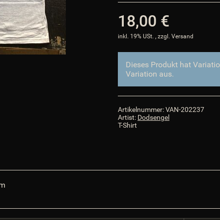
18,00 €
inkl. 19% USt. , zzgl.
Versand
Dieses Produkt hat Variati
Variation aus.
Artikelnummer:
VAN-202237
Artist:
Dodsengel
T-Shirt
um
o.png