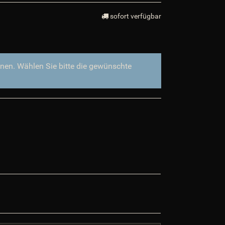
$PFAD_GFX_BEWERTUNG_STERNE
$PFAD_IMAGESLIDER
sofort verfügbar
$PFAD_INCLUDES_LIBS
$PFAD_MEDIAFILES
$PFAD_MINIFY
$PFAD_UPLOADIFY
onen. Wählen Sie bitte die gewünschte
$PFAD_UPLOAD_CALLBACK
$PositiveFeedback
$ProduktTagging
$ProdukttagHinweis
$ratingPagination
$requestURL
$SCRIPT_NAME
$session_id
$session_name
$session_notwendig
$ShopLogoURL
$ShopLogoURL_abs
$ShopURL
$ShopURLSSL
$showLoginCaptcha