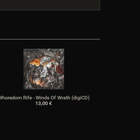
$showMatrix
$SID
$sprachURL
$Steuerpositionen
$TS_BUYERPROT_CLASSIC
$TS_BUYERPROT_EXCELLENCE
$updatedPositions
$UVPBruttolocalized
$UVPlocalized
$verfuegbarkeitsBenachrichtigung
$WarenkorbArtikelanzahl
$WarenkorbArtikelPositionenanzahl
$WarenkorbGesamtgewicht
$WarenkorbGesamtsumme
Whoredom Rife - Winds Of Wrath (digiCD)
$Warenkorbtext
13,00 €
$WarenkorbVersandkostenfreiHinweis
$WarenkorbWarensumme
$WarensummeLocalized
= "undefined") xajax.config = {}; } xajax.config.requestURI =
xajax.config.defaultMode = "asynchronous"; xajax.config.defaultMethod = "POST";