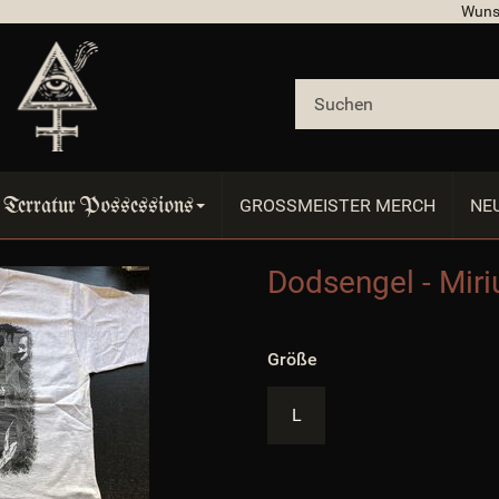
Wuns
Terratur Possessions
GROSSMEISTER MERCH
NE
Dodsengel - Miri
ates/Evo/
all/
Größe
L
/