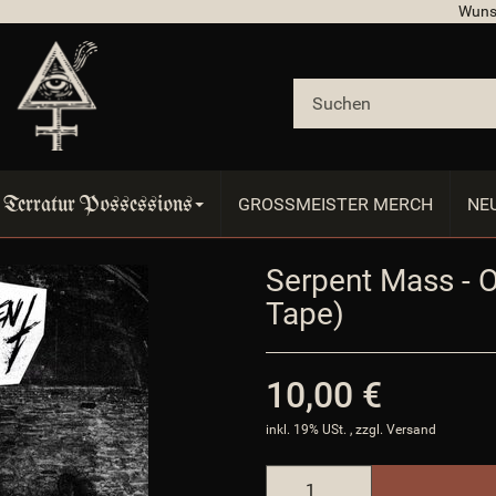
Wuns
Terratur Possessions
GROSSMEISTER MERCH
NE
Serpent Mass - 
Tape)
ates/Evo/
10,00 €
inkl. 19% USt. , zzgl.
Versand
all/