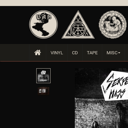
oAehnlicheArtikel_arr
:
array (6)
oBox
:
object
oBrowser
:
object
oPlugin_cin_altersbutton
:
object
oPlugin_evo_editor
:
object
oPlugin_jtl_debug
:
object
oPlugin_jtl_dhlwunschpaket
:
object
oPlugin_jtl_paypal
:
object
VINYL
CD
TAPE
MISC
oSpezialseiten_arr
:
assoc_array (18)
oSuchspecialoverlay_arr
:
array (0)
oSuchspecial_arr
:
assoc_array (6)
oTrennzeichenGewicht
:
object
oTrennzeichenMenge
:
object
oUnterKategorien_arr
:
array (0)
parentTemplateDir
:
templates/Evo/
parent_template_path
:
/var/www/vhosts/van-records.com/httpdocs/templ
PFAD_AJAXSUGGEST
:
includes/libs/ajaxsuggest/
PFAD_ART_ABNAHMEINTERVALL
:
includes/libs/artikel_abnahmeinterv
PFAD_BILDER
:
bilder/
PFAD_BILDER_BANNER
:
bilder/banner/