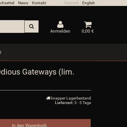
chzettel
News
Kontakt
Deutsch
English
$oAehnlicheArtikel_arr
$oBox
$oBrowser
$oPlugin_cin_altersbutton
$oPlugin_evo_editor
Anmelden
0,00 €
$oPlugin_jtl_debug
$oPlugin_jtl_dhlwunschpaket
$oPlugin_jtl_paypal
U
$oSpezialseiten_arr
$oSuchspecialoverlay_arr
$oSuchspecial_arr
Odious Gateways (lim.
$oTrennzeichenGewicht
$oTrennzeichenMenge
$oUnterKategorien_arr
$parentTemplateDir
knapper Lagerbestand
$parent_template_path
Lieferzeit
: 3 - 5 Tage
$PFAD_AJAXSUGGEST
$PFAD_ART_ABNAHMEINTERVALL
$PFAD_BILDER
$PFAD_BILDER_BANNER
In den Warenkorb