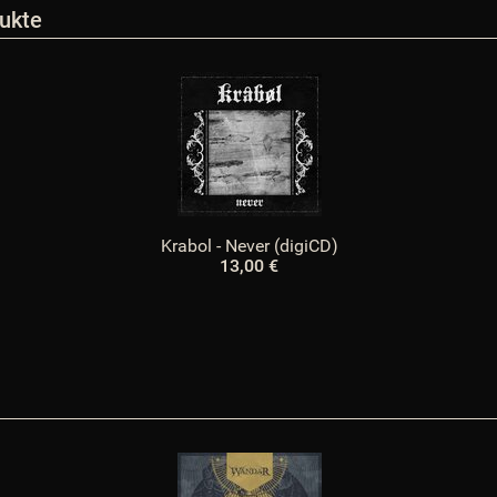
ukte
Krabol - Never (digiCD)
13,00 €
enden kostenfrei mit DHL Paket National innerhalb von Deutschland