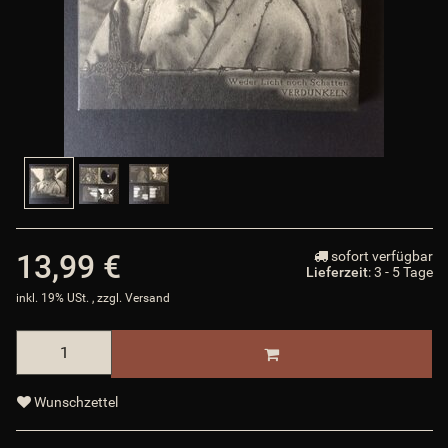
records.com/bilder/intern/shoplogo/logo.png
$ShopLogoURL_abs
ShopURL
:
https://van-records.com
$ShopURL
ShopURLSSL
:
https://van-records.com
$ShopURLSSL
showLoginCaptcha
:
false
$showLoginCaptcha
SID
:
$SID
Sortierliste
:
array (6)
$Sortierliste
sprachURL
:
null
$sprachURL
Steuerpositionen
:
array (0)
$Steuerpositionen
Suchergebnisse
:
object
$Suchergebnisse
TS_BUYERPROT_CLASSIC
:
CLASSIC
$TS_BUYERPROT_CLASSIC
TS_BUYERPROT_EXCELLENCE
:
EXCELLENCE
13,99 €
sofort verfügbar
$TS_BUYERPROT_EXCELLENCE
Lieferzeit
: 3 - 5 Tage
updatedPositions
:
array (0)
$updatedPositions
inkl. 19% USt. , zzgl.
Versand
WarenkorbArtikelanzahl
:
0
$WarenkorbArtikelanzahl
WarenkorbArtikelPositionenanzahl
:
0
$WarenkorbArtikelPositionenanzahl
WarenkorbGesamtgewicht
:
0
$WarenkorbGesamtgewicht
WarenkorbGesamtsumme
:
array (2)
$WarenkorbGesamtsumme
Wunschzettel
Warenkorbtext
:
Es befinden sich keine Artikel im Warenkorb
$Warenkorbtext