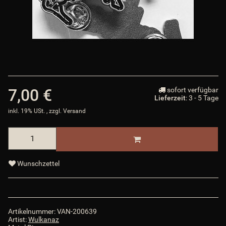
oPlugin_jtl_dhlwunschpaket
:
object
$oPlugin_jtl_dhlwunschpaket
oPlugin_jtl_paypal
:
object
$oPlugin_jtl_paypal
oSpezialseiten_arr
:
assoc_array (18)
$oSpezialseiten_arr
oSuchspecialoverlay_arr
:
array (0)
$oSuchspecialoverlay_arr
oSuchspecial_arr
:
assoc_array (6)
$oSuchspecial_arr
oTrennzeichenGewicht
:
object
$oTrennzeichenGewicht
oTrennzeichenMenge
:
object
$oTrennzeichenMenge
oUnterKategorien_arr
:
array (0)
$oUnterKategorien_arr
7,00 €
sofort verfügbar
parentTemplateDir
:
templates/Evo/
$parentTemplateDir
Lieferzeit
: 3 - 5 Tage
parent_template_path
:
/var/www/vhosts/van-
inkl. 19% USt. , zzgl.
Versand
records.com/httpdocs/templates/Evo/
$parent_template_path
PFAD_AJAXSUGGEST
:
includes/libs/ajaxsuggest/
$PFAD_AJAXSUGGEST
PFAD_ART_ABNAHMEINTERVALL
:
includes/libs/artikel_abnahmeintervall/
Wunschzettel
$PFAD_ART_ABNAHMEINTERVALL
PFAD_BILDER
:
bilder/
$PFAD_BILDER
PFAD_BILDER_BANNER
:
bilder/banner/
$PFAD_BILDER_BANNER
PFAD_FLASHCHART
:
includes/libs/flashchart/
Artikelnummer:
VAN-200639
$PFAD_FLASHCHART
Artist:
Wulkanaz