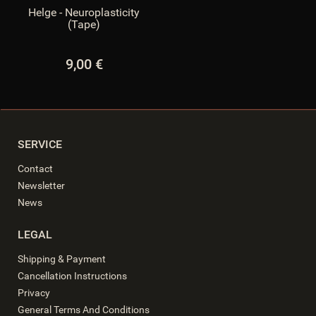
PFAD_GFX_BEWERTUNG_STERNE
:
gfx/bewertung_sterne/
Helge - Neuroplasticity
$PFAD_GFX_BEWERTUNG_STERNE
(Tape)
PFAD_INCLUDES_LIBS
:
includes/libs/
$PFAD_INCLUDES_LIBS
PFAD_MINIFY
:
includes/libs/minify
$PFAD_MINIFY
9,00 €
PFAD_UPLOADIFY
:
includes/libs/uploadify/
$PFAD_UPLOADIFY
PFAD_UPLOAD_CALLBACK
:
includes/ext/uploads_cb.php
$PFAD_UPLOAD_CALLBACK
requestURL
:
null
$requestURL
SCRIPT_NAME
:
/index.php
$SCRIPT_NAME
SERVICE
SEARCHSPECIALS_TOPREVIEWS
:
6
$SEARCHSPECIALS_TOPREVIEWS
Contact
SEO
:
true
$SEO
Newsletter
SEP_HST
:
::
$SEP_HST
News
SEP_KAT
:
:
$SEP_KAT
SEP_MERKMAL
:
__
$SEP_MERKMAL
LEGAL
SEP_SEITE
:
_s
$SEP_SEITE
session_id
:
knkt9ndpet5lk78nuenvhhsp57
$session_id
Shipping & Payment
session_name
:
JTLSHOP
$session_name
Cancellation Instructions
session_notwendig
:
false
$session_notwendig
Privacy
SESSION_NOTWENDIG
:
false
$SESSION_NOTWENDIG
General Terms And Conditions