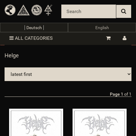
meta_language
:
en
$meta_language
meta_publisher
:
$meta_publisher
meta_title
:
Helge
$meta_title
NaviFilter
:
object
$NaviFilter
Navigation
Deutsch
:
You are here: <a href="https://van-
English
records.com/">Start</a> &gt; <a href="https://van-
ALL CATEGORIES
records.com/Helge_1">Helge</a><br />
$Navigation
NettoPreise
:
0
$NettoPreise
nIsSSL
:
2
Helge
$nIsSSL
nSeitenTyp
:
2
$nSeitenTyp
nTemplateVersion
:
4.06
$nTemplateVersion
nZeitGebraucht
:
0.04069113731384277
$nZeitGebraucht
oBox
:
object
$oBox
oBrowser
:
object
$oBrowser
Page 1
of 1
oErweiterteDarstellung
:
object
$oErweiterteDarstellung
oNavigationsinfo
:
object
$oNavigationsinfo
oNaviSeite_arr
:
assoc_array (3)
$oNaviSeite_arr
oPlugin_cin_altersbutton
:
object
$oPlugin_cin_altersbutton
oPlugin_evo_editor
:
object
$oPlugin_evo_editor
oPlugin_jtl_debug
:
object
$oPlugin_jtl_debug
oPlugin_jtl_dhlwunschpaket
:
object
$oPlugin_jtl_dhlwunschpaket